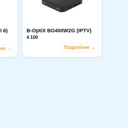
 6)
B‑OptiX BO400W2G (IPTV)
4 100
Подробнее →
ее →